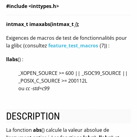
#include <inttypes.h>
intmax_t imaxabs(intmax_t
j
);
Exigences de macros de test de fonctionnalités pour
la glibc (consultez
feature_test_macros
(7)) :
llabs
() :
_XOPEN_SOURCE >= 600 || _ISOC99_SOURCE ||
_POSIX_C_SOURCE >= 200112L
ou
cc -std=c99
DESCRIPTION
La fonction
abs
() calcule la valeur absolue de