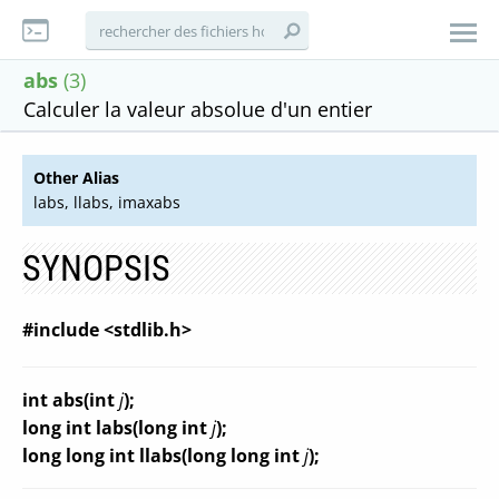
abs
(3)
Calculer la valeur absolue d'un entier
Other Alias
labs, llabs, imaxabs
SYNOPSIS
#include <stdlib.h>
int abs(int
j
);
long int labs(long int
j
);
long long int llabs(long long int
j
);