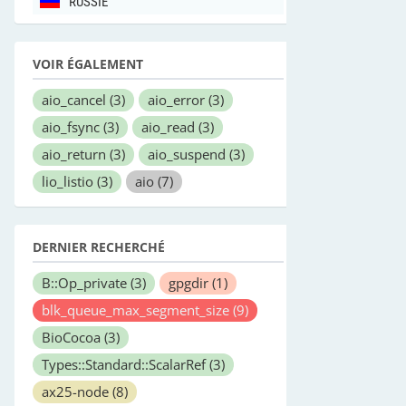
RUSSIE
VOIR ÉGALEMENT
aio_cancel
(3)
aio_error
(3)
aio_fsync
(3)
aio_read
(3)
aio_return
(3)
aio_suspend
(3)
lio_listio
(3)
aio
(7)
DERNIER RECHERCHÉ
B::Op_private
(3)
gpgdir
(1)
blk_queue_max_segment_size
(9)
BioCocoa
(3)
Types::Standard::ScalarRef
(3)
ax25-node
(8)