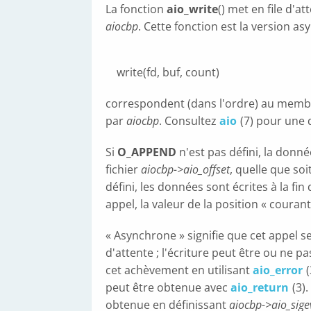
La fonction
aio_write
() met en file d'a
aiocbp
. Cette fonction est la version a
write(fd, buf, count)
correspondent (dans l'ordre) au mem
par
aiocbp
. Consultez
aio
(7) pour une 
Si
O_APPEND
n'est pas défini, la don
fichier
aiocbp->aio_offset
, quelle que soit
défini, les données sont écrites à la f
appel, la valeur de la position « courante
« Asynchrone » signifie que cet appel se
d'attente ; l'écriture peut être ou ne p
cet achèvement en utilisant
aio_error
peut être obtenue avec
aio_return
(3)
obtenue en définissant
aiocbp->aio_sige