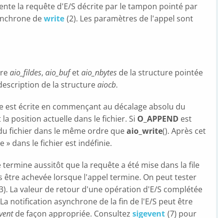
ttente la requête d'E/S décrite par le tampon pointé par
synchrone de
write
(2). Les paramètres de l'appel sont
bre
aio_fildes
,
aio_buf
et
aio_nbytes
de la structure pointée
description de la structure
aiocb
.
née est écrite en commençant au décalage absolu du
 la position actuelle dans le fichier. Si
O_APPEND
est
in du fichier dans le même ordre que
aio_write
(). Après cet
 » dans le fichier est indéfinie.
 termine aussitôt que la requête a été mise dans la file
as être achevée lorsque l'appel termine. On peut tester
(3). La valeur de retour d'une opération d'E/S complétée
. La notification asynchrone de la fin de l'E/S peut être
vent
de façon appropriée. Consultez
sigevent
(7) pour