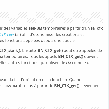
ir des variables
temporaires à partir d'un
BIGNUM
BN_CTX
CTX_new
(3)) afin d'économiser les créations et
es fonctions appelées depuis une boucle.
CTX_start
(). Ensuite,
BN_CTX_get
() peut être appelée de
temporaires. Tous les appels
BN_CTX_get
() doivent
UM
lles autres fonctions qui utilisent le
ctx
comme un
 avant la fin d'exécution de la fonction. Quand
rs
obtenus à partir de
BN_CTX_get
() deviennent
BIGNUM