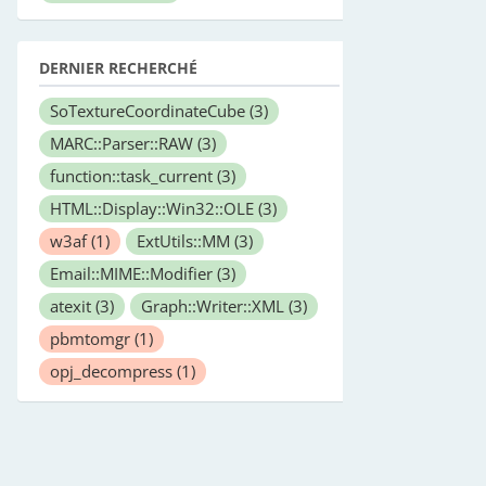
DERNIER RECHERCHÉ
SoTextureCoordinateCube
(3)
MARC::Parser::RAW
(3)
function::task_current
(3)
HTML::Display::Win32::OLE
(3)
w3af
(1)
ExtUtils::MM
(3)
Email::MIME::Modifier
(3)
atexit
(3)
Graph::Writer::XML
(3)
pbmtomgr
(1)
opj_decompress
(1)