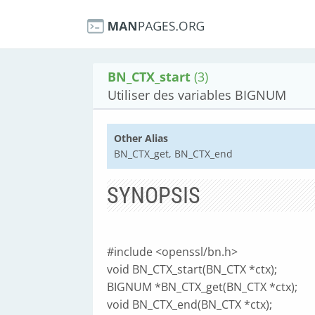
BN_CTX_start
(3)
Utiliser des variables BIGNUM
Other Alias
BN_CTX_get, BN_CTX_end
SYNOPSIS
#include <openssl/bn.h>
void BN_CTX_start(BN_CTX *ctx);
BIGNUM *BN_CTX_get(BN_CTX *ctx);
void BN_CTX_end(BN_CTX *ctx);