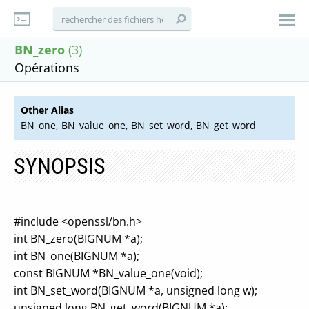
BN_zero
(3)
Opérations
Other Alias
BN_one, BN_value_one, BN_set_word, BN_get_word
SYNOPSIS
#include <openssl/bn.h>
int BN_zero(BIGNUM *a);
int BN_one(BIGNUM *a);
const BIGNUM *BN_value_one(void);
int BN_set_word(BIGNUM *a, unsigned long w);
unsigned long BN_get_word(BIGNUM *a);