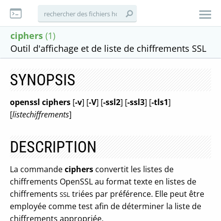
ciphers
(1)
Outil d'affichage et de liste de chiffrements SSL
SYNOPSIS
openssl
ciphers
[
-v
] [
-V
] [
-ssl2
] [
-ssl3
] [
-tls1
]
[
listechiffrements
]
DESCRIPTION
La commande
ciphers
convertit les listes de
chiffrements OpenSSL au format texte en listes de
chiffrements
triées par préférence. Elle peut être
SSL
employée comme test afin de déterminer la liste de
chiffrements appropriée.