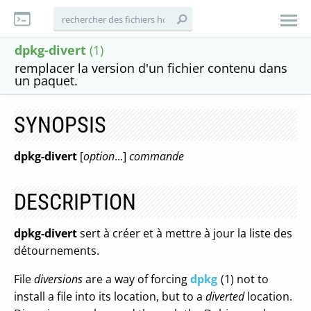
dpkg-divert
(1)
remplacer la version d'un fichier contenu dans
un paquet.
SYNOPSIS
dpkg-divert
[
option
...]
commande
DESCRIPTION
dpkg-divert
sert à créer et à mettre à jour la liste des
détournements.
File
diversions
are a way of forcing
dpkg
(1) not to
install a file into its location, but to a
diverted
location.