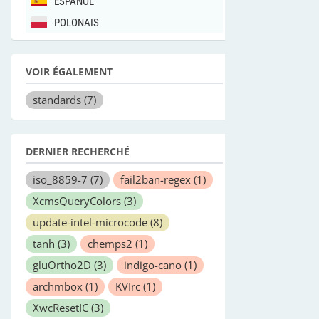
ESPANOL
POLONAIS
VOIR ÉGALEMENT
standards
(7)
DERNIER RECHERCHÉ
iso_8859-7
(7)
fail2ban-regex
(1)
XcmsQueryColors
(3)
update-intel-microcode
(8)
tanh
(3)
chemps2
(1)
gluOrtho2D
(3)
indigo-cano
(1)
archmbox
(1)
KVIrc
(1)
XwcResetIC
(3)