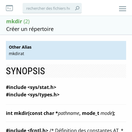
mkdir
(2)
Créer un répertoire
Other Alias
mkdirat
SYNOPSIS
#include <sys/stat.h>
#include <sys/types.h>
int mkdir(const char *
pathname
, mode_t
mode
);
#include <fcntl.h>
/* Définition des constantes AT_*