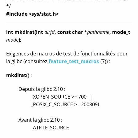
*/
#include <sys/stat.h>
int mkdirat(int
dirfd
, const char *
pathname
, mode_t
mode
);
Exigences de macros de test de fonctionnalités pour
la glibc (consultez
feature_test_macros
(7)) :
mkdirat
() :
Depuis la glibc 2.10 :
_XOPEN_SOURCE >= 700 ||
_POSIX_C_SOURCE >= 200809L
Avant la glibc 2.10 :
_ATFILE_SOURCE