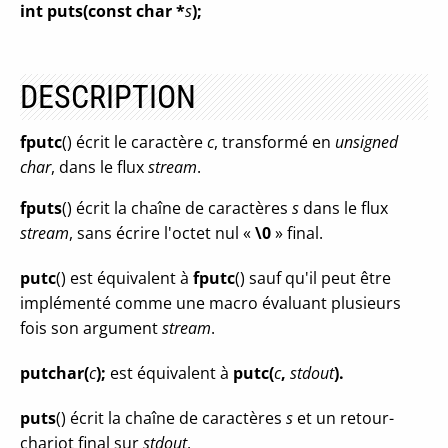
int puts(const char *
s
);
DESCRIPTION
fputc
() écrit le caractère
c
, transformé en
unsigned
char
, dans le flux
stream
.
fputs
() écrit la chaîne de caractères
s
dans le flux
stream
, sans écrire l'octet nul «
\0
» final.
putc
() est équivalent à
fputc
() sauf qu'il peut être
implémenté comme une macro évaluant plusieurs
fois son argument
stream
.
putchar(
c
);
est équivalent à
putc(
c
,
stdout
).
puts
() écrit la chaîne de caractères
s
et un retour-
chariot final sur
stdout
.