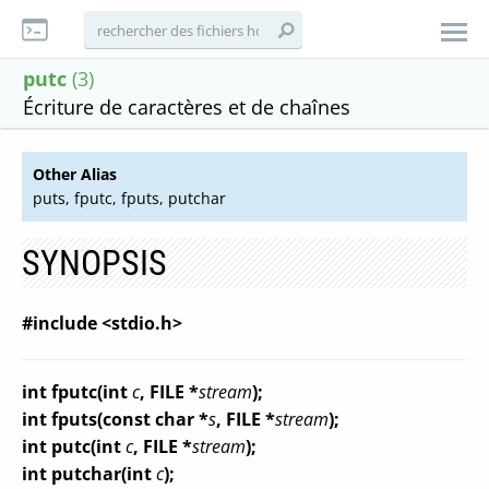
putc
(3)
Écriture de caractères et de chaînes
Other Alias
puts, fputc, fputs, putchar
SYNOPSIS
#include <stdio.h>
int fputc(int
c
, FILE *
stream
);
int fputs(const char *
s
, FILE *
stream
);
int putc(int
c
, FILE *
stream
);
int putchar(int
c
);