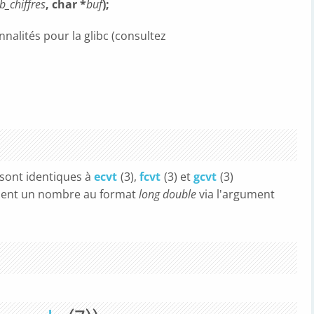
b_chiffres
, char *
buf
);
nalités pour la glibc (consultez
 sont identiques à
ecvt
(3),
fcvt
(3) et
gcvt
(3)
nnent un nombre au format
long double
via l'argument