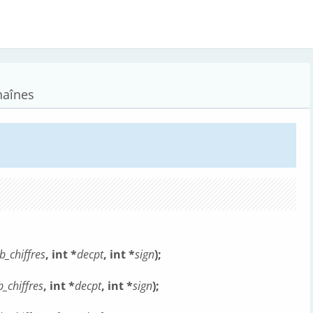
haînes
b_chiffres
, int *
decpt
,
int *
sign
);
b_chiffres
, int *
decpt
,
int *
sign
);