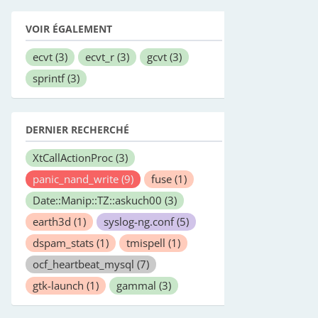
VOIR ÉGALEMENT
ecvt
(3)
ecvt_r
(3)
gcvt
(3)
sprintf
(3)
DERNIER RECHERCHÉ
XtCallActionProc
(3)
panic_nand_write
(9)
fuse
(1)
Date::Manip::TZ::askuch00
(3)
earth3d
(1)
syslog-ng.conf
(5)
dspam_stats
(1)
tmispell
(1)
ocf_heartbeat_mysql
(7)
gtk-launch
(1)
gammal
(3)