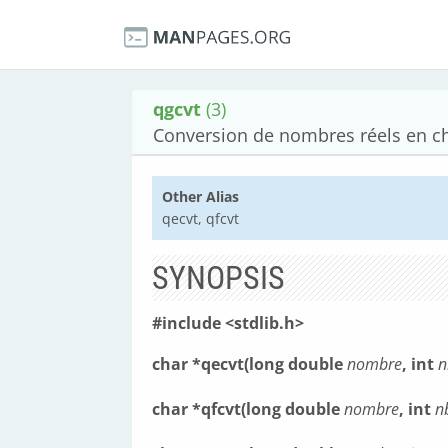
qgcvt
(3)
Conversion de nombres réels en c
Other Alias
qecvt, qfcvt
SYNOPSIS
#include <stdlib.h>
char *qecvt(long double
nombre
, int
n
char *qfcvt(long double
nombre
, int
n