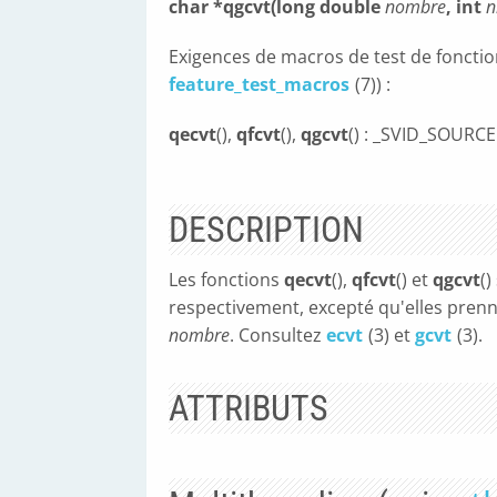
char *qgcvt(long double
nombre
, int
n
Exigences de macros de test de fonction
feature_test_macros
(7)) :
qecvt
(),
qfcvt
(),
qgcvt
() : _SVID_SOURCE
DESCRIPTION
Les fonctions
qecvt
(),
qfcvt
() et
qgcvt
()
respectivement, excepté qu'elles pre
nombre
. Consultez
ecvt
(3) et
gcvt
(3).
ATTRIBUTS