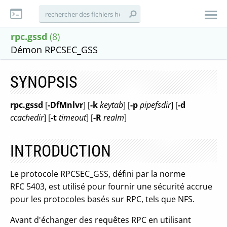
rpc.gssd
(8)
Démon RPCSEC_GSS
SYNOPSIS
rpc.gssd
[
-DfMnlvr
] [
-k
keytab
] [
-p
pipefsdir
] [
-d
ccachedir
] [
-t
timeout
] [
-R
realm
]
INTRODUCTION
Le protocole RPCSEC_GSS, défini par la norme
RFC 5403, est utilisé pour fournir une sécurité accrue
pour les protocoles basés sur RPC, tels que NFS.
Avant d'échanger des requêtes RPC en utilisant