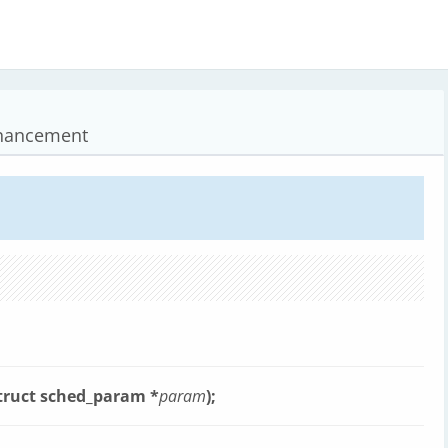
nnancement
struct sched_param *
param
);