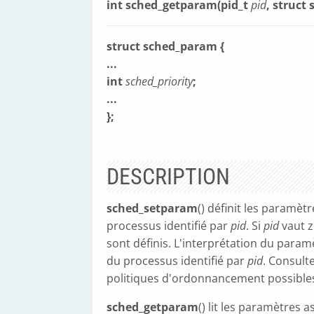
int sched_getparam(pid_t
pid
, struct
struct sched_param {
...
int
sched_priority
;
...
};
DESCRIPTION
sched_setparam
() définit les paramè
processus identifié par
pid
. Si
pid
vaut z
sont définis. L'interprétation du para
du processus identifié par
pid
. Consult
politiques d'ordonnancement possibles
sched_getparam
() lit les paramètres