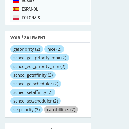
RUSSIE
ESPANOL
POLONAIS
VOIR ÉGALEMENT
getpriority
(2)
nice
(2)
sched_get_priority_max
(2)
sched_get_priority_min
(2)
sched_getaffinity
(2)
sched_getscheduler
(2)
sched_setaffinity
(2)
sched_setscheduler
(2)
setpriority
(2)
capabilities
(7)