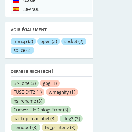
RUSSIE
ESPANOL
VOIR ÉGALEMENT
mmap
(2)
open
(2)
socket
(2)
splice
(2)
DERNIER RECHERCHÉ
BN_one
(3)
gpg
(1)
FUSE-EXT2
(1)
wmagnify
(1)
ns_rename
(3)
Curses::UI::Dialog::Error
(3)
backup_readlabel
(8)
_log2
(3)
remquof
(3)
fw_printenv
(8)