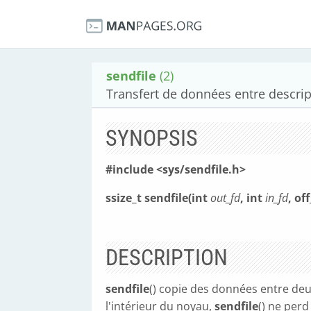
sendfile
(2)
Transfert de données entre descrip
SYNOPSIS
#include <sys/sendfile.h>
ssize_t sendfile(int
out_fd
, int
in_fd
, off
DESCRIPTION
sendfile
() copie des données entre deu
l'intérieur du noyau,
sendfile
() ne per