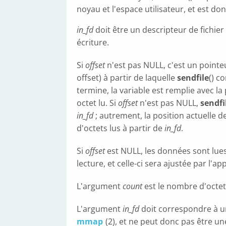
noyau et l'espace utilisateur, et est d
in_fd
doit être un descripteur de fichier
écriture.
Si
offset
n'est pas NULL, c'est un pointeu
offset) à partir de laquelle
sendfile
() c
termine, la variable est remplie avec l
octet lu. Si
offset
n'est pas NULL,
sendfi
in_fd
; autrement, la position actuelle d
d'octets lus à partir de
in_fd
.
Si
offset
est NULL, les données sont lue
lecture, et celle-ci sera ajustée par l'app
L'argument
count
est le nombre d'octets
L'argument
in_fd
doit correspondre à un
mmap
(2), et ne peut donc pas être un