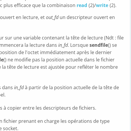
onc plus efficace que la combinaison
read
(2)/
write
(2).
 ouvert en lecture, et
out_fd
un descripteur ouvert en
r sur une variable contenant la tête de lecture (Ndt : file
ommencera la lecture dans
in_fd
. Lorsque
sendfile
() se
a position de l'octet immédiatement après le dernier
le
() ne modifie pas la position actuelle dans le fichier
e la tête de lecture est ajustée pour refléter le nombre
s dans
in_fd
à partir de la position actuelle de la tête de
el.
 à copier entre les descripteurs de fichiers.
 fichier prenant en charge les opérations de type
e socket.