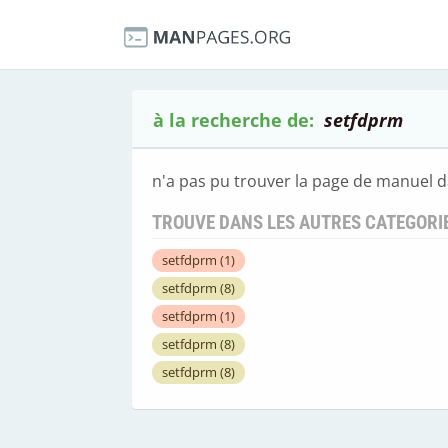
à la recherche de:
setfdprm
n'a pas pu trouver la page de manuel d
TROUVE DANS LES AUTRES CATEGORI
setfdprm
(1)
setfdprm
(8)
setfdprm
(1)
setfdprm
(8)
setfdprm
(8)