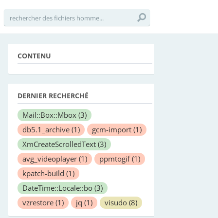
CONTENU
DERNIER RECHERCHÉ
Mail::Box::Mbox
(3)
db5.1_archive
(1)
gcm-import
(1)
XmCreateScrolledText
(3)
avg_videoplayer
(1)
ppmtogif
(1)
kpatch-build
(1)
DateTime::Locale::bo
(3)
vzrestore
(1)
jq
(1)
visudo
(8)