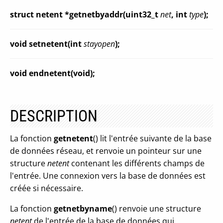
struct netent *getnetbyaddr(uint32_t
net
, int
type
);
void setnetent(int
stayopen
);
void endnetent(void);
DESCRIPTION
La fonction
getnetent
() lit l'entrée suivante de la base
de données réseau, et renvoie un pointeur sur une
structure
netent
contenant les différents champs de
l'entrée. Une connexion vers la base de données est
créée si nécessaire.
La fonction
getnetbyname
() renvoie une structure
netent
de l'entrée de la base de données qui