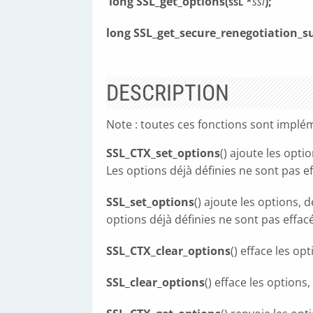
long SSL_get_options(
*
ssl
);
SSL
long SSL_get_secure_renegotiation_s
DESCRIPTION
Note : toutes ces fonctions sont implé
SSL_CTX_set_options
() ajoute les opt
Les options déjà définies ne sont pas ef
SSL_set_options
() ajoute les options,
options déjà définies ne sont pas effacé
SSL_CTX_clear_options
() efface les op
SSL_clear_options
() efface les options