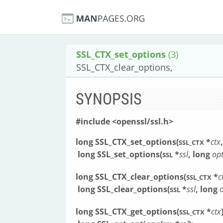
SSL_CTX_set_options
(3)
SSL_CTX_clear_options,
SYNOPSIS
#include <openssl/ssl.h>
long SSL_CTX_set_options(
*
ctx
SSL_CTX
long SSL_set_options(
*
ssl
, long
op
SSL
long SSL_CTX_clear_options(
*
c
SSL_CTX
long SSL_clear_options(
*
ssl
, long
SSL
long SSL_CTX_get_options(
*
ctx
SSL_CTX