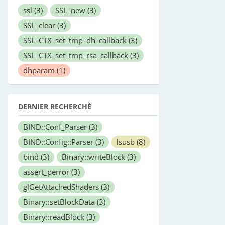
ssl
(3)
SSL_new
(3)
SSL_clear
(3)
SSL_CTX_set_tmp_dh_callback
(3)
SSL_CTX_set_tmp_rsa_callback
(3)
dhparam
(1)
DERNIER RECHERCHÉ
BIND::Conf_Parser
(3)
BIND::Config::Parser
(3)
lsusb
(8)
bind
(3)
Binary::writeBlock
(3)
assert_perror
(3)
glGetAttachedShaders
(3)
Binary::setBlockData
(3)
Binary::readBlock
(3)