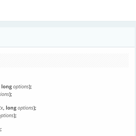
, long
options
);
tions
);
tx
, long
options
);
options
);
);