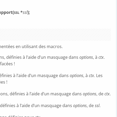
upport(
*
ssl
);
SSL
mentées en utilisant des macros.
ions, définies à l’aide d’un masquage dans
options
, à
ctx
.
facées !
 définies à l’aide d’un masquage dans
options
, à
ctx
. Les
es !
tions, définies à l’aide d’un masquage dans
options
, de
ctx
.
, définies à l’aide d’un masquage dans
options
, de
ssl
.