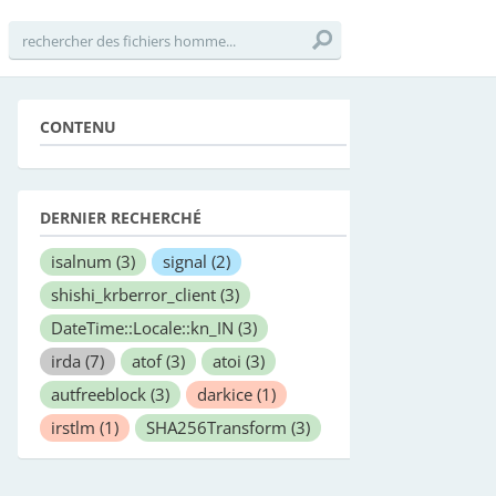
CONTENU
DERNIER RECHERCHÉ
isalnum
(3)
signal
(2)
shishi_krberror_client
(3)
DateTime::Locale::kn_IN
(3)
irda
(7)
atof
(3)
atoi
(3)
autfreeblock
(3)
darkice
(1)
irstlm
(1)
SHA256Transform
(3)