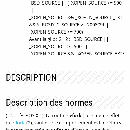
_BSD_SOURCE ||
(_XOPEN_SOURCE >= 500
||
_XOPEN_SOURCE && _XOPEN_SOURCE_EXTEN
&&
!(_POSIX_C_SOURCE >= 200809L ||
_XOPEN_SOURCE >= 700)
Avant la glibc 2.12 : _BSD_SOURCE ||
_XOPEN_SOURCE >= 500 ||
_XOPEN_SOURCE && _XOPEN_SOURCE_EXTEN
DESCRIPTION
Description des normes
(D'après POSIX.1). La routine
vfork
() a le même effet
que
fork
(2), sauf que le comportement est indéfini si