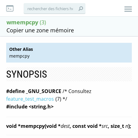
wmempcpy
(3)
Copier une zone mémoire
Other Alias
mempcpy
SYNOPSIS
#define _GNU_SOURCE
/* Consultez
feature_test_macros
(7) */
#include <string.h>
void *mempcpy(void *
dest
, const void *
src
, size_t
n
);