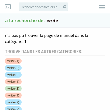
à la recherche de:
write
n'a pas pu trouver la page de manuel dans la
catégorie:
1
TROUVE DANS LES AUTRES CATEGORIES:
write
(1)
write
(2)
write
(2)
write
(1)
write
(3)
write
(1)
write
(2)
write
(2)