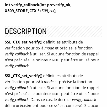
int verify_callback(int preverify_ok,
X509_STORE_CTX *
x509_ctx
);
DESCRIPTION
SSL_CTX_set_verify
() définit les attributs de
vérification pour
ctx
à
mode
et précise la fonction
verify_callback
à utiliser. Si aucune fonction de rappel
n’est précisée, le pointeur
peut être utilisé pour
NULL
verify_callback
.
SSL_CTX_set_verify
() définit les attributs de
vérification pour
ssl
à
mode
et précise la fonction
verify_callback
à utiliser. Si aucune fonction de rappel
n’est précisée, le pointeur
peut être utilisé pour
NULL
verify_callback
. Dans ce cas, le dernier
verify_callback
défini précisément pour ce
ssl
est conservé. Si aucun