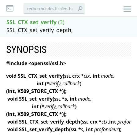
SSL_CTX_set_verify
(3)
SSL_CTX_set_verify_depth,
SYNOPSIS
#include <openssl/ssl.h>
void SSL_CTX_set_verify(
*
ctx
, int
mode
,
SSL_CTX
int (*
verify_callback
)
(int, X509_STORE_CTX *));
void SSL_set_verify(
*s, int
mode
,
SSL
int (*
verify_callback
)
(int, X509_STORE_CTX *));
void SSL_CTX_set_verify_depth(
*
ctx
,int
profonde
SSL_CTX
void SSL_set_verify_depth(
*
s
, int
profondeur
);
SSL