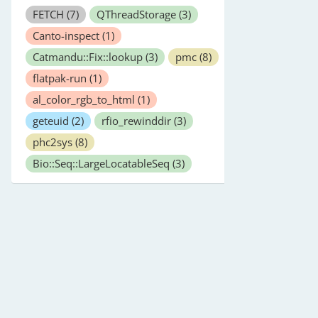
FETCH
(7)
QThreadStorage
(3)
Canto-inspect
(1)
Catmandu::Fix::lookup
(3)
pmc
(8)
flatpak-run
(1)
al_color_rgb_to_html
(1)
geteuid
(2)
rfio_rewinddir
(3)
phc2sys
(8)
Bio::Seq::LargeLocatableSeq
(3)