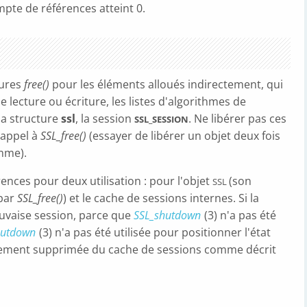
mpte de références atteint 0.
dures
free()
pour les éléments alloués indirectement, qui
e lecture ou écriture, les listes d'algorithmes de
la structure
ssl
, la session
. Ne libérer pas ces
SSL_SESSION
'appel à
SSL_free()
(essayer de libérer un objet deux fois
mme).
ences pour deux utilisation : pour l'objet
(son
SSL
 par
SSL_free()
) et le cache de sessions internes. Si la
vaise session, parce que
SSL_shutdown
(3) n'a pas été
hutdown
(3) n'a pas été utilisée pour positionner l'état
lement supprimée du cache de sessions comme décrit