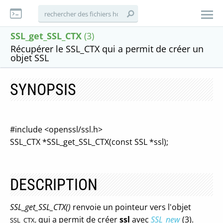
SSL_get_SSL_CTX
(3)
Récupérer le SSL_CTX qui a permit de créer un
objet SSL
SYNOPSIS
#include <openssl/ssl.h>
SSL_CTX *SSL_get_SSL_CTX(const SSL *ssl);
DESCRIPTION
SSL_get_SSL_CTX()
renvoie un pointeur vers l'objet
qui a permit de créer
ssl
avec
SSL_new
(3).
SSL_CTX,