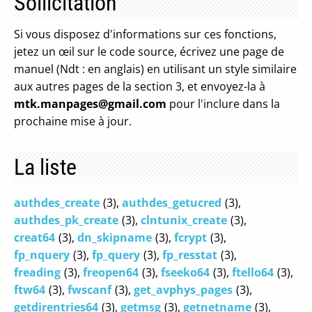
Sollicitation
Si vous disposez d'informations sur ces fonctions,
jetez un œil sur le code source, écrivez une page de
manuel (Ndt : en anglais) en utilisant un style similaire
aux autres pages de la section 3, et envoyez-la à
mtk.manpages@gmail.com
pour l'inclure dans la
prochaine mise à jour.
La liste
authdes_create
(3),
authdes_getucred
(3),
authdes_pk_create
(3),
clntunix_create
(3),
creat64
(3),
dn_skipname
(3),
fcrypt
(3),
fp_nquery
(3),
fp_query
(3),
fp_resstat
(3),
freading
(3),
freopen64
(3),
fseeko64
(3),
ftello64
(3),
ftw64
(3),
fwscanf
(3),
get_avphys_pages
(3),
getdirentries64
(3),
getmsg
(3),
getnetname
(3),