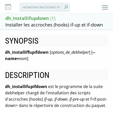
dh_installifupdown
(1)
Installer les accroches (hooks) if-up et if-down
SYNOPSIS
dh_installiffupifdown
[
options_de_debhelper
] [
--
name=
nom
]
DESCRIPTION
dh_installifupifdown
est le programme de la suite
debhelper chargé de l'installation des scripts
d'accroches (hooks)
if-up
,
if-down
,
if-pre-up
et f<if-post-
down> dans le répertoire de construction du paquet.