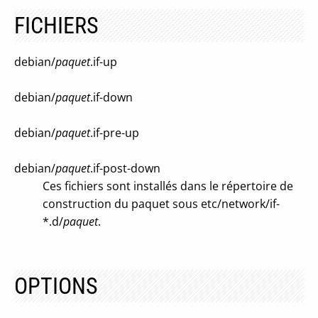
FICHIERS
debian/
paquet
.if-up
debian/
paquet
.if-down
debian/
paquet
.if-pre-up
debian/
paquet
.if-post-down
Ces fichiers sont installés dans le répertoire de
construction du paquet sous etc/network/if-
*.d/
paquet
.
OPTIONS