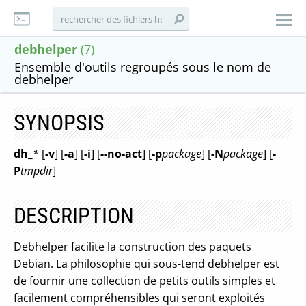
debhelper
(7)
Ensemble d'outils regroupés sous le nom de
debhelper
SYNOPSIS
dh_
*
[
-v
] [
-a
] [
-i
] [
--no-act
] [
-p
package
] [
-N
package
] [
-
P
tmpdir
]
DESCRIPTION
Debhelper facilite la construction des paquets
Debian. La philosophie qui sous-tend debhelper est
de fournir une collection de petits outils simples et
facilement compréhensibles qui seront exploités