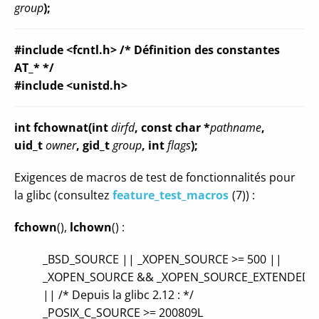
group
);
#include <fcntl.h> /* Définition des constantes
AT_* */
#include <unistd.h>
int fchownat(int
dirfd
, const char *
pathname
,
uid_t
owner
, gid_t
group
, int
flags
);
Exigences de macros de test de fonctionnalités pour
la glibc (consultez
feature_test_macros
(7)) :
fchown
(),
lchown
() :
_BSD_SOURCE || _XOPEN_SOURCE >= 500 ||
_XOPEN_SOURCE && _XOPEN_SOURCE_EXTENDED
|| /* Depuis la glibc 2.12 : */
_POSIX_C_SOURCE >= 200809L