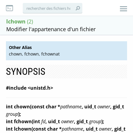
lchown
(2)
Modifier l'appartenance d'un fichier
Other Alias
chown, fchown, fchownat
SYNOPSIS
#include <unistd.h>
int chown(const char *
pathname
, uid_t
owner
, gid_t
group
);
int fchown(int
fd
, uid_t
owner
, gid_t
group
);
int lchown(const char *
pathname
, uid_t
owner
, gid_t