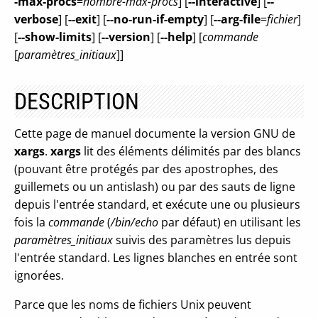
-max-procs
=
nombre-max-procs
] [
--interactive
] [
--
verbose
] [
--exit
] [
--no-run-if-empty
] [
--arg-file
=
fichier
]
[
--show-limits
] [
--version
] [
--help
] [
commande
[
paramètres_initiaux
]]
DESCRIPTION
Cette page de manuel documente la version GNU de
xargs
.
xargs
lit des éléments délimités par des blancs
(pouvant être protégés par des apostrophes, des
guillemets ou un antislash) ou par des sauts de ligne
depuis l'entrée standard, et exécute une ou plusieurs
fois la
commande
(
/bin/echo
par défaut) en utilisant les
paramètres_initiaux
suivis des paramètres lus depuis
l'entrée standard. Les lignes blanches en entrée sont
ignorées.
Parce que les noms de fichiers Unix peuvent