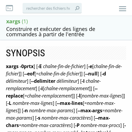
xargs
(1)
Construire et exécuter des lignes de
commandes à partir de l'entrée
SYNOPSIS
xargs
-0prtx
] [
-E
chaîne-fin-de-fichier
] [
-e
[
chaîne-fin-de-
fichier
]] [
--eof
[=
chaîne-fin-de-fichier
]] [
--null
] [
-d
délimiteur
] [
--delimiter
délimiteur
] [
-I
chaîne-
remplacement
] [
-i
[
chaîne-remplacement
]] [
--
replace
[=
chaîne-remplacement
]] [
-l
[
nombre-max-lignes
]]
[
-L
nombre-max-lignes
] [
--max-lines
[=
nombre-max-
lignes
]] [
-n
nombre-max-params
] [
--max-args
=
nombre-
max-params
] [
-s
nombre-max-caractères
] [
--max-
chars
=
nombre-max-caractères
] [
-P
nombre-max-procs
] [
-