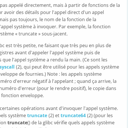
pas appelé directement, mais à partir de fonctions de la
r avoir des détails pour l'appel direct d'un appel
mais pas toujours, le nom de la fonction de la
'appel système à invoquer. Par exemple, la fonction
système « truncate » sous-jacent.
bc est très petite, ne faisant que très peu en plus de
gistres avant d'appeler l'appel système puis de
 que l'appel système a rendu la main. (Ce sont les
syscall
(2), qui peut être utilisé pour les appels système
enveloppe de fournies.) Note : les appels système
ro d'erreur négatif à l'appelant ; quand ça arrive, la
uméro d'erreur (pour le rendre positif), le copie dans
a fonction enveloppe.
e certaines opérations avant d'invoquer l'appel système.
ppels système
truncate
(2) et
truncate64
(2) (pour les
tion
truncate
() de la glibc vérifie quels appels système