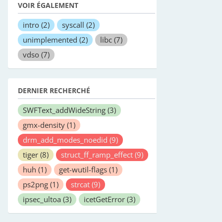
VOIR ÉGALEMENT
intro
(2)
syscall
(2)
unimplemented
(2)
libc
(7)
vdso
(7)
DERNIER RECHERCHÉ
SWFText_addWideString
(3)
gmx-density
(1)
drm_add_modes_noedid
(9)
tiger
(8)
struct_ff_ramp_effect
(9)
huh
(1)
get-wutil-flags
(1)
ps2png
(1)
strcat
(9)
ipsec_ultoa
(3)
icetGetError
(3)